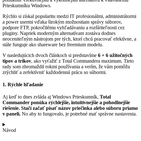
Prieskumníku Windows.
Rýchlo si získal popularitu medzi IT profesionálmi, administrátormi
a power usermi vďaka širokým možnostiam správy súborov,
podpore FTP, pokročilému vyhľadávaniu a rozšíriteľnosti cez
pluginy. Napriek moderným alternatívam zostáva dodnes
neoceniteľným nástrojom pre tých, ktorí chcú pracovať efektívne, a
stále funguje ako shareware bez freemium modelu.
V nasledujúcich dvoch článkoch si predstavíme
6 + 6 užitočných
tipov a trikov
, ako vyťažiť z Total Commandera maximum. Tieto
rady som zhromaždil rokmi používania a verím, že vám pomôžu
zrýchliť a zefektívniť každodennú prácu so súbormi.
1. Rýchle hľadanie
Aj keď to dnes zvláda aj Windows Prieskumník,
Total
Commander ponúka rýchlejšie, intuitívnejšie a pohodlnejšie
riešenie. Stačí začať písať názov priečinka alebo súboru priamo
v paneli.
No aby to fungovalo, je potrebné mať správne nastavenia.
Návod