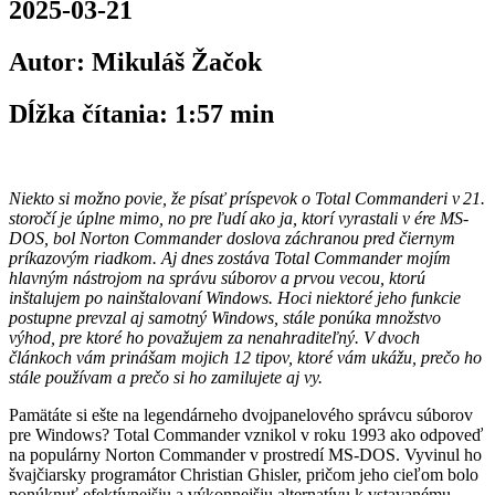
2025-03-21
Autor: Mikuláš Žačok
Dĺžka čítania: 1:57 min
Niekto si možno povie, že písať príspevok o Total Commanderi v 21.
storočí je úplne mimo, no pre ľudí ako ja, ktorí vyrastali v ére MS-
DOS, bol Norton Commander doslova záchranou pred čiernym
príkazovým riadkom. Aj dnes zostáva Total Commander mojím
hlavným nástrojom na správu súborov a prvou vecou, ktorú
inštalujem po nainštalovaní Windows. Hoci niektoré jeho funkcie
postupne prevzal aj samotný Windows, stále ponúka množstvo
výhod, pre ktoré ho považujem za nenahraditeľný. V dvoch
článkoch vám prinášam mojich 12 tipov, ktoré vám ukážu, prečo ho
stále používam a prečo si ho zamilujete aj vy.
Pamätáte si ešte na legendárneho dvojpanelového správcu súborov
pre Windows? Total Commander vznikol v roku 1993 ako odpoveď
na populárny Norton Commander v prostredí MS-DOS. Vyvinul ho
švajčiarsky programátor Christian Ghisler, pričom jeho cieľom bolo
ponúknuť efektívnejšiu a výkonnejšiu alternatívu k vstavanému