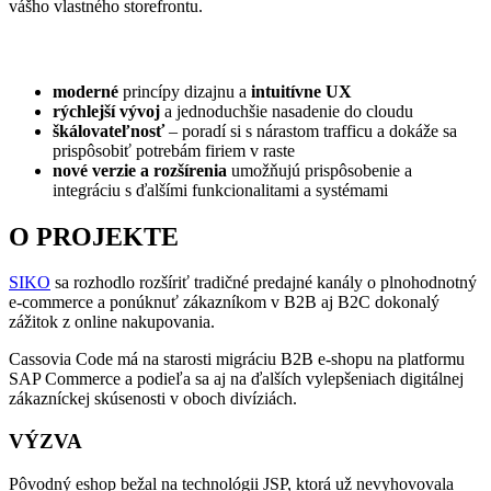
vášho vlastného storefrontu.
HLAVNÉ BENEFITY:
moderné
princípy dizajnu a
intuitívne UX
rýchlejší vývoj
a jednoduchšie nasadenie do cloudu
škálovateľnosť
– poradí si s nárastom trafficu a dokáže sa
prispôsobiť potrebám firiem v raste
nové verzie a rozšírenia
umožňujú prispôsobenie a
integráciu s ďalšími funkcionalitami a systémami
O PROJEKTE
SIKO
sa rozhodlo rozšíriť tradičné predajné kanály o plnohodnotný
e-commerce a ponúknuť zákazníkom v B2B aj B2C dokonalý
zážitok z online nakupovania.
Cassovia Code má na starosti migráciu B2B e-shopu na platformu
SAP Commerce a podieľa sa aj na ďalších vylepšeniach digitálnej
zákazníckej skúsenosti v oboch divíziách.
VÝZVA
Pôvodný eshop bežal na technológii JSP, ktorá už nevyhovovala