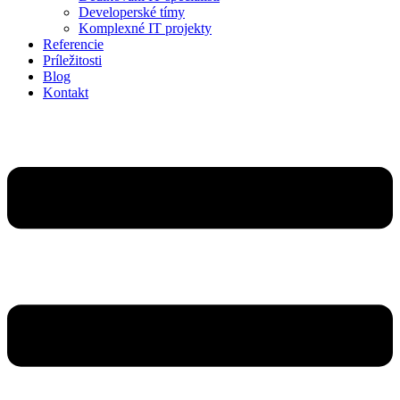
Developerské tímy
Komplexné IT projekty
Referencie
Príležitosti
Blog
Kontakt