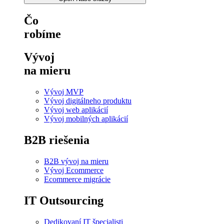
Čo
robíme
Vývoj
na mieru
Vývoj MVP
Vývoj digitálneho produktu
Vývoj web aplikácií
Vývoj mobilných aplikácií
B2B riešenia
B2B vývoj na mieru
Vývoj Ecommerce
Ecommerce migrácie
IT Outsourcing
Dedikovaní IT špecialisti