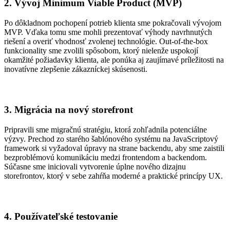
2. Vývoj Minimum Viable Product (MVP)
Po dôkladnom pochopení potrieb klienta sme pokračovali vývojom
MVP. Vďaka tomu sme mohli prezentovať výhody navrhnutých
riešení a overiť vhodnosť zvolenej technológie. Out-of-the-box
funkcionality sme zvolili spôsobom, ktorý nielenže uspokojí
okamžité požiadavky klienta, ale ponúka aj zaujímavé príležitosti na
inovatívne zlepšenie zákazníckej skúsenosti.
3. Migrácia na nový storefront
Pripravili sme migračnú stratégiu, ktorá zohľadnila potenciálne
výzvy. Prechod zo starého šablónového systému na JavaScriptový
framework si vyžadoval úpravy na strane backendu, aby sme zaistili
bezproblémovú komunikáciu medzi frontendom a backendom.
Súčasne sme iniciovali vytvorenie úplne nového dizajnu
storefrontov, ktorý v sebe zahŕňa moderné a praktické princípy UX.
4. Používateľské testovanie