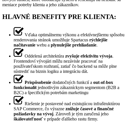
meniace potreby klienta a jeho zákazníkov.
HLAVNÉ BENEFITY PRE KLIENTA:
Vďaka optimálnemu výkonu a efektívnejšiemu spôsobu
renderovania stránok umožňuje Spartacus
rýchlejšie
načítavanie
webu a
plynulejšie prehliadanie
.
Oddelená architektúra
zvyšuje efektivitu vývoja
.
Frontendoví vývojári môžu nezávisle pracovať na
používateľskom rozhraní, zatiaľ čo backend sa môže plne
sústrediť na biznis logiku a integráciu dát.
Prispôsobenie
dodatočných funkcií a
out-of-box
funkcionalít
jednotlivým zákazníckym segmentom (B2B a
B2C) a špecifickým potrebám marketingu
Riešenie je postavené nad existujúcou infraštruktúrou
SAP Commerce, čo výrazne
znižuje časové a finančné
požiadavky na vývoj
. Zároveň je tým zaručená jeho
škálovateľnosť
v prípade ďalšieho rastu firmy.