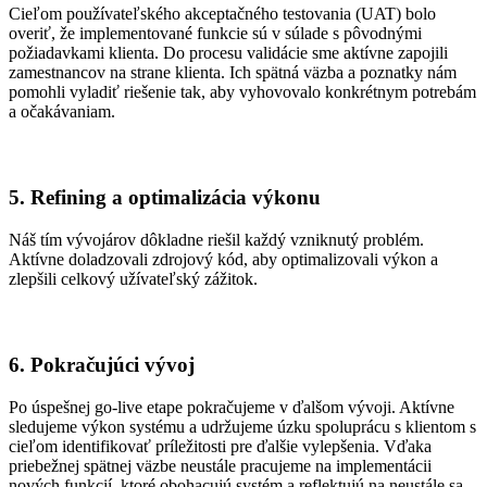
Cieľom používateľského akceptačného testovania (UAT) bolo
overiť, že implementované funkcie sú v súlade s pôvodnými
požiadavkami klienta. Do procesu validácie sme aktívne zapojili
zamestnancov na strane klienta. Ich spätná väzba a poznatky nám
pomohli vyladiť riešenie tak, aby vyhovovalo konkrétnym potrebám
a očakávaniam.
5. Refining a optimalizácia výkonu
Náš tím vývojárov dôkladne riešil každý vzniknutý problém.
Aktívne doladzovali zdrojový kód, aby optimalizovali výkon a
zlepšili celkový užívateľský zážitok.
6. Pokračujúci vývoj
Po úspešnej go-live etape pokračujeme v ďalšom vývoji. Aktívne
sledujeme výkon systému a udržujeme úzku spoluprácu s klientom s
cieľom identifikovať príležitosti pre ďalšie vylepšenia. Vďaka
priebežnej spätnej väzbe neustále pracujeme na implementácii
nových funkcií, ktoré obohacujú systém a reflektujú na neustále sa