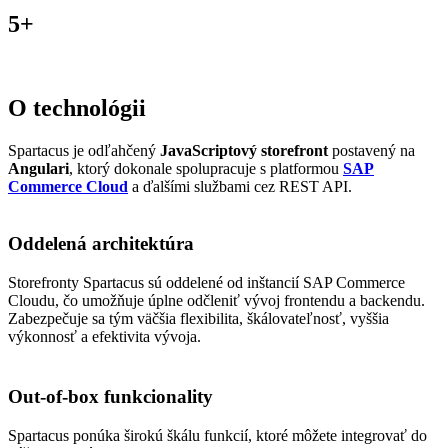
5+
O technológii
Spartacus je odľahčený
JavaScriptový storefront
postavený na
Angulari
, ktorý dokonale spolupracuje s platformou
SAP
Commerce Cloud
a ďalšími službami cez REST API.
Oddelená architektúra
Storefronty Spartacus sú oddelené od inštancií SAP Commerce
Cloudu, čo umožňuje úplne odčleniť vývoj frontendu a backendu.
Zabezpečuje sa tým väčšia flexibilita, škálovateľnosť, vyššia
výkonnosť a efektivita vývoja.
Out-of-box funkcionality
Spartacus ponúka širokú škálu funkcií, ktoré môžete integrovať do