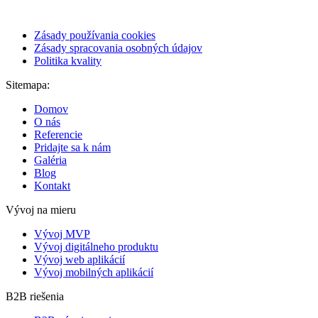
Zásady používania cookies
Zásady spracovania osobných údajov
Politika kvality
Sitemapa:
Domov
O nás
Referencie
Pridajte sa k nám
Galéria
Blog
Kontakt
Vývoj na mieru
Vývoj MVP
Vývoj digitálneho produktu
Vývoj web aplikácií
Vývoj mobilných aplikácií
B2B riešenia